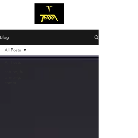
Blog
All Posts
All Posts
satuan, full
printing,
camou