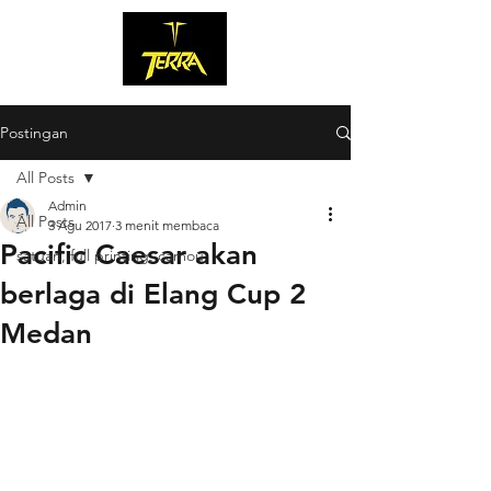
Postingan
All Posts
Admin
All Posts
3 Agu 2017
3 menit membaca
Pacific Caesar akan
satuan, full printing, camou
berlaga di Elang Cup 2
Medan