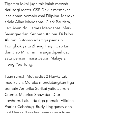
Tiga tim lokal juga tak kalah mewah 
dari segi roster. CSP Devils memakasi 
jasa enam pemain asal Filipina. Mereka 
adala Allan Mangahas, Clark Bautista, 
Leo Avenido, James Mangahas, Mark 
Sarangay dan Kenneth Acibar. Di kubu 
Alumni Sutomo ada tiga pemain 
Tiongkok yaitu Zheng Haiyi, Gao Lin 
dan Jiao Min. Tim ini juga diperkuat 
satu pemain masa depan Malaysia, 
Heng Yee Tong.
Tuan rumah Methodist 2 Hawks tak 
mau kalah. Mereka mendatangkan tiga 
pemain Amerika Serikat yaitu Jarron 
Crump, Maurice Shaw dan Dior 
Lowhorn. Lalu ada tiga pemain Filipina, 
Patrick Cabahug, Rudy Lingganay dan 
Lari Llagas. Satu lagi nama yang juga 