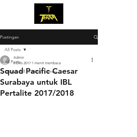
Postingan
All Posts
Admin
All Posts
6 Des 2017
1 menit membaca
Squad Pacific Caesar
satuan, full printing, camou
Surabaya untuk IBL
Pertalite 2017/2018