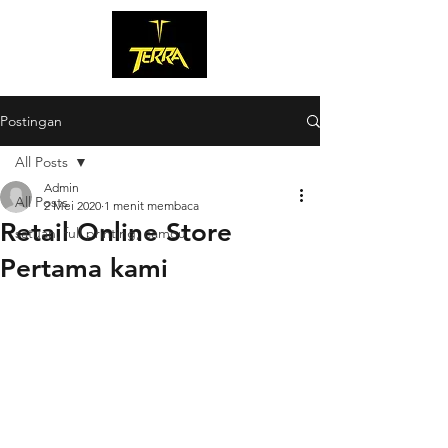
Postingan
All Posts
Admin
All Posts
2 Mei 2020
1 menit membaca
Retail Online Store
satuan, full printing, camou
Pertama kami